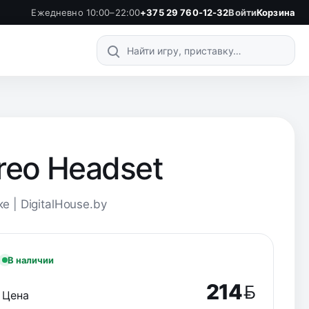
Ежедневно 10:00–22:00
+375 29 760-12-32
Войти
Корзина
Поиск по каталогу
reo Headset
 | DigitalHouse.by
В наличии
214
Цена
BYN