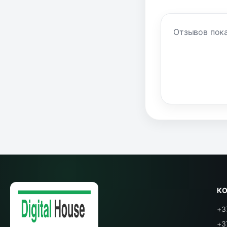
Отзывов пока
К
+3
+3