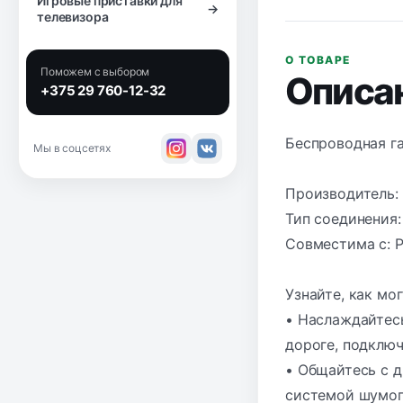
Игровые приставки для
→
телевизора
О ТОВАРЕ
Поможем с выбором
Описа
+375 29 760-12-32
Беспроводная га
Мы в соцсетях
Производитель: 
Тип соединения
Совместима с: Pl
Узнайте, как мо
• Наслаждайтесь
дороге, подключ
• Общайтесь с 
системой шумоп