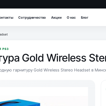
онтакты
Сотрудничество
Акции
О нас
Блог
adset
Я PS3
ура Gold Wireless Ste
дную гарнитуру Gold Wireless Stereo Headset в Минске