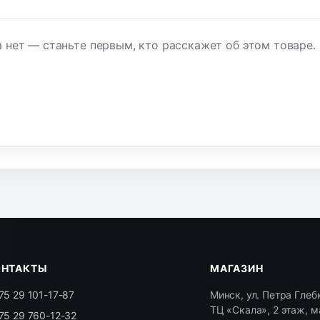
 нет — станьте первым, кто расскажет об этом товаре.
ОНТАКТЫ
МАГАЗИН
75 29 101-17-87
Минск, ул. Петра Глебк
ТЦ «Скала», 2 этаж, м
75 29 760-12-32