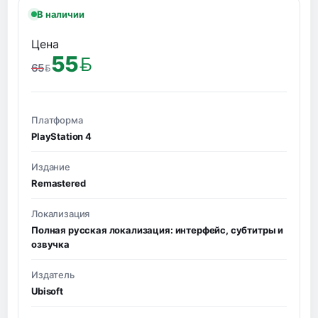
В наличии
Цена
55
65
BYN
BYN
Платформа
PlayStation 4
Издание
Remastered
Локализация
Полная русская локализация: интерфейс, субтитры и
озвучка
Издатель
Ubisoft