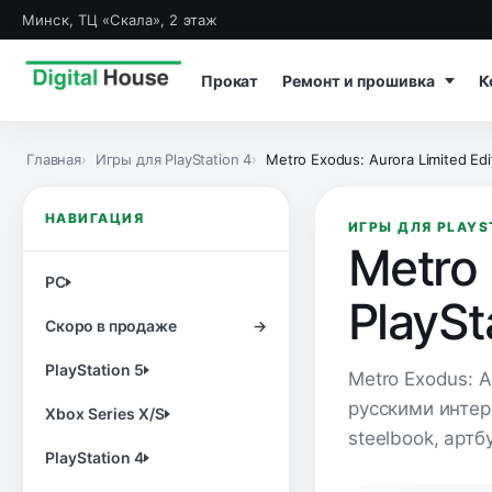
Минск, ТЦ «Скала», 2 этаж
Прокат
Ремонт и прошивка
К
Главная
Игры для PlayStation 4
Metro Exodus: Aurora Limited Edi
НАВИГАЦИЯ
ИГРЫ ДЛЯ PLAYS
Metro 
PC
PlaySt
Скоро в продаже
→
PlayStation 5
Metro Exodus: A
русскими интер
Xbox Series X/S
steelbook, артб
PlayStation 4