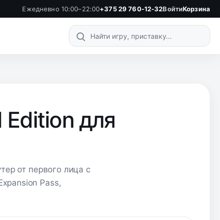
Ежедневно 10:00–22:00
+375 29 760-12-32
Войти
Корзина
Поиск по каталогу
 Edition для
утер от первого лица с
xpansion Pass,