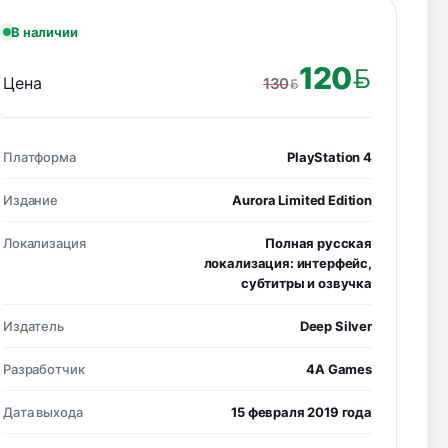
В наличии
120
Цена
130
BYN
BYN
Платформа
PlayStation 4
Издание
Aurora Limited Edition
Локализация
Полная русская
локализация: интерфейс,
субтитры и озвучка
Издатель
Deep Silver
Разработчик
4A Games
Дата выхода
15 февраля 2019 года