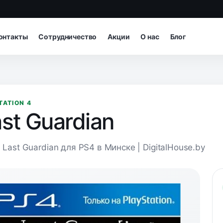
онтакты
Сотрудничество
Акции
О нас
Блог
TATION 4
st Guardian
 Last Guardian для PS4 в Минске | DigitalHouse.by