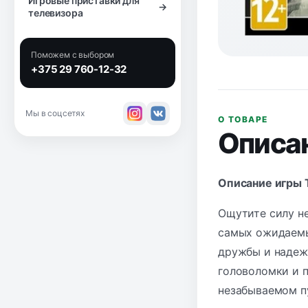
Игровые приставки для
→
телевизора
Поможем с выбором
+375 29 760-12-32
Мы в соцсетях
О ТОВАРЕ
Описа
Описание игры T
Ощутите силу н
самых ожидаемых
дружбы и надежд
головоломки и п
незабываемом п