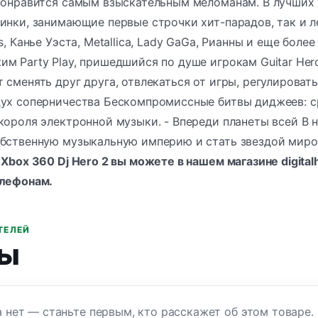
 понравится самым взыскательным меломанам. В лучших 
инки, занимающие первые строчки хит-парадов, так и ле
s, Канье Уэста, Metallica, Lady GaGa, Рианны и еще боле
м Party Play, пришедшийся по душе игрокам Guitar Hero
 сменять друг друга, отвлекаться от игры, регулирова
ух соперничества Бескомпромиссные битвы диджеев: сра
 короля электронной музыки. - Впереди планеты всей 
обственную музыкальную империю и стать звездой миро
 Xbox 360
Dj Hero 2 вы можете в нашем магазине digita
лефонам
.
ТЕЛЕЙ
ы
 нет — станьте первым, кто расскажет об этом товаре.