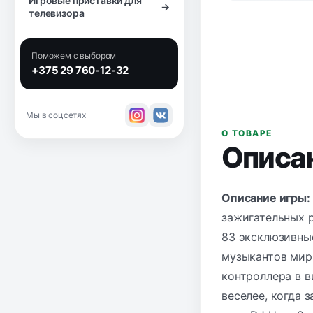
Игровые приставки для
→
телевизора
Поможем с выбором
+375 29 760-12-32
Мы в соцсетях
О ТОВАРЕ
Описа
Описание игры:
зажигательных р
83 эксклюзивные
музыкантов мир
контроллера в в
веселее, когда 