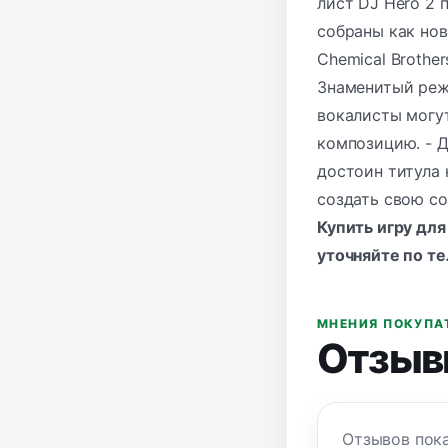
лист DJ Hero 2
собраны как нов
Chemical Brother
Знаменитый режи
вокалисты могут
композицию. - Д
достоин титула
создать свою с
Купить
игру для
уточняйте по
те
МНЕНИЯ ПОКУПА
Отзыв
Отзывов пока