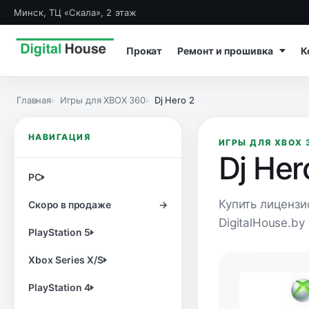
Минск, ТЦ «Скала», 2 этаж
Прокат
Ремонт и прошивка
К
Главная
Игры для XBOX 360
Dj Hero 2
НАВИГАЦИЯ
ИГРЫ ДЛЯ XBOX 
Dj Her
PC
Купить лицензи
Скоро в продаже
→
DigitalHouse.by
PlayStation 5
Xbox Series X/S
PlayStation 4