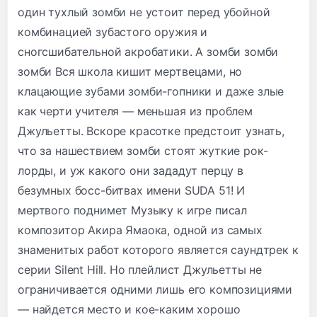
один тухлый зомби не устоит перед убойной
комбинацией зубастого оружия и
сногсшибательной акробатики. А зомби зомби
зомби Вся школа кишит мертвецами, но
клацающие зубами зомби-гопники и даже злые
как черти учителя — меньшая из проблем
Джульетты. Вскоре красотке предстоит узнать,
что за нашествием зомби стоят жуткие рок-
лорды, и уж какого они зададут перцу в
безумных босс-битвах имени SUDA 51! И
мертвого поднимет Музыку к игре писал
композитор Акира Ямаока, одной из самых
знаменитых работ которого является саундтрек к
серии Silent Hill. Но плейлист Джульетты не
ограничивается одними лишь его композициями
— найдется место и кое-каким хорошо