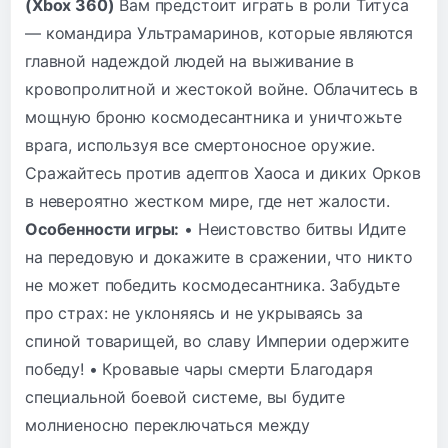
(Xbox 360)
Вам предстоит играть в роли Титуса
— командира Ультрамаринов, которые являются
главной надеждой людей на выживание в
кровопролитной и жестокой войне. Облачитесь в
мощную броню космодесантника и уничтожьте
врага, используя все смертоносное оружие.
Сражайтесь против адептов Хаоса и диких Орков
в невероятно жестком мире, где нет жалости.
Особенности игры:
• Неистовство битвы Идите
на передовую и докажите в сражении, что никто
не может победить космодесантника. Забудьте
про страх: не уклоняясь и не укрываясь за
спиной товарищей, во славу Империи одержите
победу! • Кровавые чары смерти Благодаря
специальной боевой системе, вы будите
молниеносно переключаться между