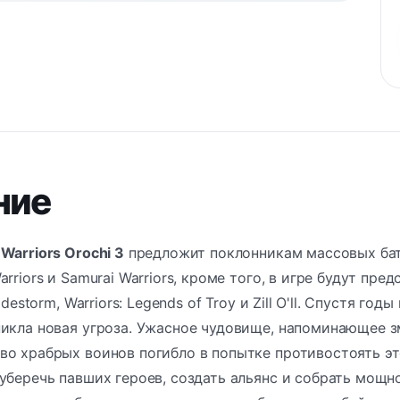
ние
Warriors Orochi 3
предложит поклонникам массовых бат
rriors и Samurai Warriors, кроме того, в игре будут пред
adestorm, Warriors: Legends of Troy и Zill O'll. Спустя го
никла новая угроза. Ужасное чудовище, напоминающее з
во храбрых воинов погибло в попытке противостоять э
уберечь павших героев, создать альянс и собрать мощн