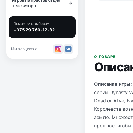
Игровые приставки для
→
телевизора
Поможем с выбором
+375 29 760-12-32
Мы в соцсетях
О ТОВАРЕ
Описа
Описание игры:
серий Dynasty Wa
Dead or Alive, Bl
Королевств воз
землю. Множест
прошлое, чтобы 