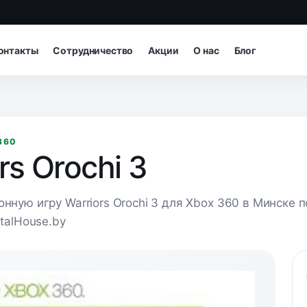
онтакты
Сотрудничество
Акции
О нас
Блог
360
rs Orochi 3
онную игру Warriors Orochi 3 для Xbox 360 в Минске 
italHouse.by