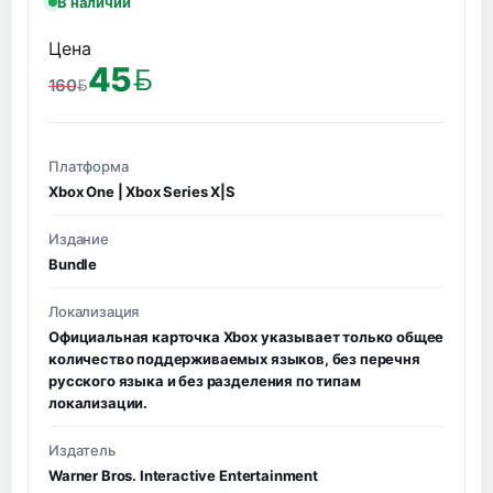
В наличии
Цена
45
160
BYN
BYN
Платформа
Xbox One | Xbox Series X|S
Издание
Bundle
Локализация
Официальная карточка Xbox указывает только общее
количество поддерживаемых языков, без перечня
русского языка и без разделения по типам
локализации.
Издатель
Warner Bros. Interactive Entertainment