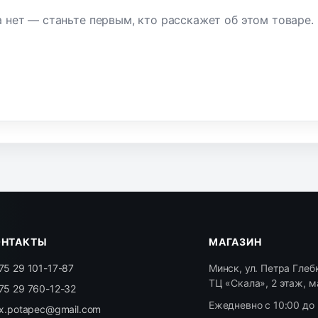
 нет — станьте первым, кто расскажет об этом товаре.
ОНТАКТЫ
МАГАЗИН
75 29 101-17-87
Минск, ул. Петра Глебк
ТЦ «Скала», 2 этаж, м
75 29 760-12-32
Ежедневно с 10:00 до 
ex.potapec@gmail.com