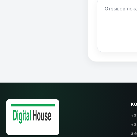
Отзывов пока
К
+3
+3
al