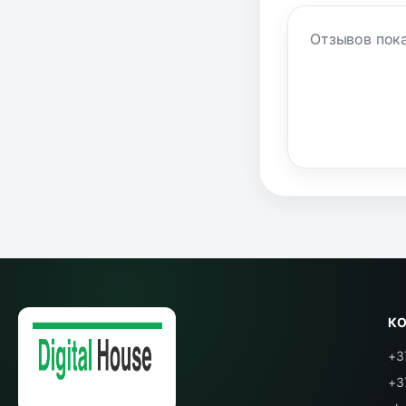
Отзывов пока
К
+3
+3