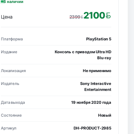
В наличии
2100
Цена
2399
BYN
BYN
Платформа
PlayStation 5
Издание
Консоль с приводом Ultra HD
Blu-ray
Локализация
Не применимо
Издатель
Sony Interactive
Entertainment
Дата выхода
19 ноября 2020 года
Состояние
Новый
Артикул
DH-PRODUCT-2985