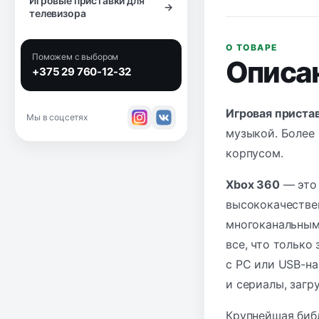
Игровые приставки для
→
телевизора
О ТОВАРЕ
Поможем с выбором
Описа
+375 29 760-12-32
Игровая прист
Мы в соцсетях
музыкой. Более 
корпусом.
Xbox 360
— это 
высококачествен
многоканальным 
все, что только
с PC или USB-на
и сериалы, загр
Крупнейшая библ