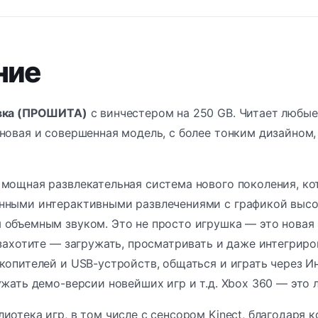
ние
авка (ПРОШИТА)
с винчестером на 250 GB. Читает любые
новая и совершенная модель, с более тонким дизайном
мощная развлекательная система нового поколения, ко
ными интерактивными развлечениями с графикой высокой
объемным звуком. Это не просто игрушка — это новая 
 захотите — загружать, просматривать и даже интегриро
копителей и USB-устройств, общаться и играть через И
ужать демо-версии новейших игр и т.д. Xbox 360 — это 
иотека игр, в том числе с сенсором Kinect, благодаря