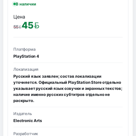
В наличии
Цена
45
55
BYN
BYN
Платформа
PlayStation 4
Локализация
Русский язык заявлен; состав локализации
уточняется. Официальный PlayStation Store отдельно
указывает русский язык озвучки и экранных текстов;
наличие именно русских субтитров отдельно не
раскрыто.
Издатель
Electronic Arts
Разработчик