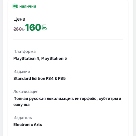
В наличии
Цена
160
260
BYN
BYN
Платформа
PlayStation 4, PlayStation 5
Издание
Standard Edition PS4 & PS5
Локализация
Полная русская локализация: интерфейс, субтитры и
озвучка
Издатель
Electronic Arts