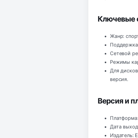
Ключевые 
Жанр: спорт
Поддержка 
Сетевой ре
Режимы кар
Для дисков
версия.
Версия и 
Платформа: 
Дата выхода
Издатель: El