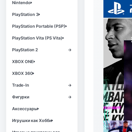
Nintendo
PlayStation 3
PlayStation Portable (PSP)
PlayStation Vita (PS Vita)
PlayStation 2
→
XBOX ONE
XBOX 360
Trade-In
→
Фигурки
→
Аксессуары
Игрушки как Хобби