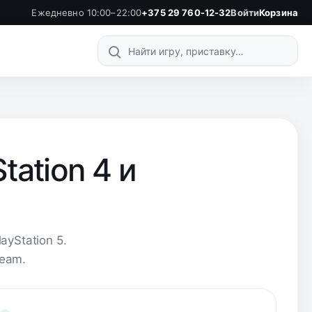
Ежедневно 10:00–22:00
+375 29 760-12-32
Войти
Корзина
Поиск по каталогу
tation 4 и
ayStation 5.
Team.