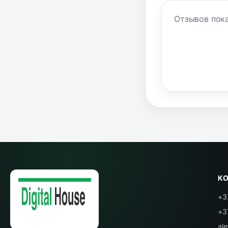
Отзывов пока
К
+3
+3
al