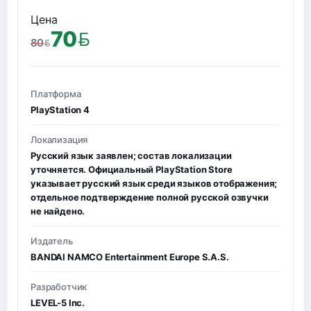
Цена
70
80
BYN
BYN
Платформа
PlayStation 4
Локализация
Русский язык заявлен; состав локализации
уточняется. Официальный PlayStation Store
указывает русский язык среди языков отображения;
отдельное подтверждение полной русской озвучки
не найдено.
Издатель
BANDAI NAMCO Entertainment Europe S.A.S.
Разработчик
LEVEL-5 Inc.