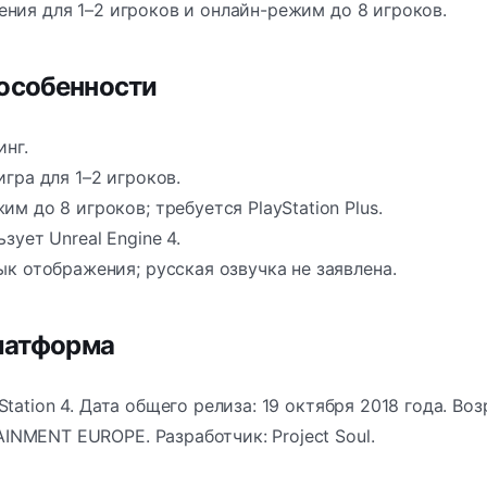
ния для 1–2 игроков и онлайн-режим до 8 игроков.
особенности
инг.
игра для 1–2 игроков.
м до 8 игроков; требуется PlayStation Plus.
зует Unreal Engine 4.
ык отображения; русская озвучка не заявлена.
платформа
tation 4. Дата общего релиза: 19 октября 2018 года. Воз
NMENT EUROPE. Разработчик: Project Soul.