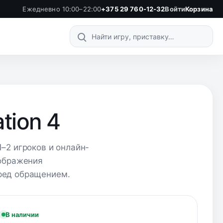
Ежедневно 10:00–22:00
+375 29 760-12-32
Войти
Корзина
Поиск по каталогу
tion 4
1–2 игроков и онлайн-
тображения
еред обращением.
В наличии