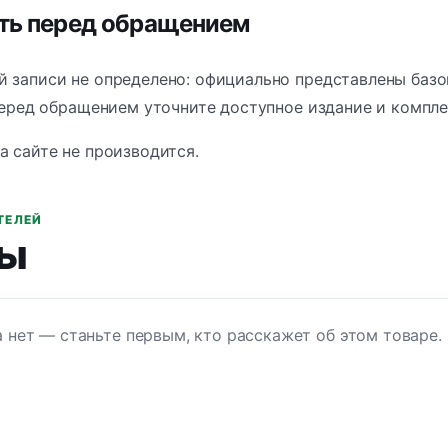
ить перед обращением
й записи не определено: официально представлены базо
 Перед обращением уточните доступное издание и компл
а сайте не производится.
ТЕЛЕЙ
ы
 нет — станьте первым, кто расскажет об этом товаре.