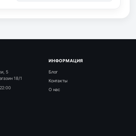
ИНФОРМАЦИЯ
и, 5
Блог
агазин 18/1
Контакты
22:00
О нас