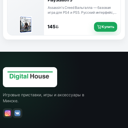
Assassin's Creed Вальгалла — базовая
игра для PS4 и PS5. Русский интерфейс,
субтитры и озвучка подтверждены для
ru-UA; доступность зависит от региона
145
Купить
аккаунта PlayStation Store.
BYN
Игровые приставки, игры и аксессуары в
Минске.