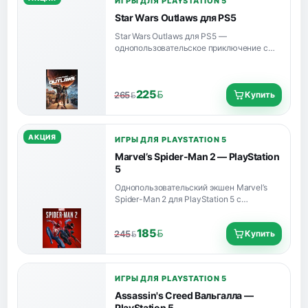
ИГРЫ ДЛЯ PLAYSTATION 5
Star Wars Outlaws для PS5
Star Wars Outlaws для PS5 —
однопользовательское приключение с
открытым миром в сеттинге Star Wars, с
русским интерфейсом и субтитрами.
225
Купить
265
BYN
BYN
АКЦИЯ
ИГРЫ ДЛЯ PLAYSTATION 5
Marvel’s Spider-Man 2 — PlayStation
5
Однопользовательский экшен Marvel’s
Spider-Man 2 для PlayStation 5 с
русскими интерфейсом, субтитрами и
озвучкой. Дата выхода — 20 октября
185
Купить
245
2023 года.renenir?
BYN
BYN
ИГРЫ ДЛЯ PLAYSTATION 5
Assassin's Creed Вальгалла —
PlayStation 5