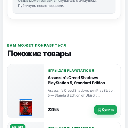
Отзыв может оставить покупатель с аккаунтом.
Публикуем после проверки.
ВАМ МОЖЕТ ПОНРАВИТЬСЯ
Похожие товары
ИГРЫ ДЛЯ PLAYSTATION 5
Assassin’s Creed Shadows —
PlayStation 5, Standard Edition
Assassin’s Creed Shadows для PlayStation
5 — Standard Edition от Ubisoft.
Однопользовательская игра с русским
интерфейсом и субтитрами, без русской
225
Купить
озвучки.
BYN
АКЦИЯ