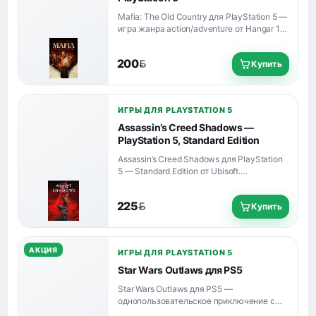
Mafia: The Old Country для PlayStation 5 —
игра жанра action/adventure от Hangar 13.
Версия рассчитана на одного игрока и
включает русский интерфейс, субтитры и
200
Купить
озвучку.
BYN
ИГРЫ ДЛЯ PLAYSTATION 5
Assassin’s Creed Shadows —
PlayStation 5, Standard Edition
Assassin’s Creed Shadows для PlayStation
5 — Standard Edition от Ubisoft.
Однопользовательская игра с русским
интерфейсом и субтитрами, без русской
225
Купить
озвучки.
BYN
АКЦИЯ
ИГРЫ ДЛЯ PLAYSTATION 5
Star Wars Outlaws для PS5
Star Wars Outlaws для PS5 —
однопользовательское приключение с
открытым миром в сеттинге Star Wars, с