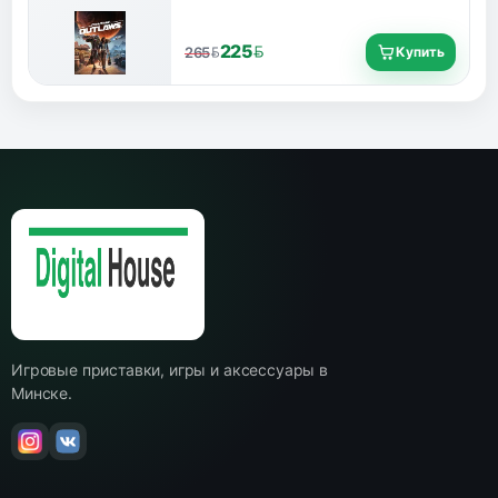
русским интерфейсом и субтитрами.
225
Купить
265
BYN
BYN
Игровые приставки, игры и аксессуары в
Минске.