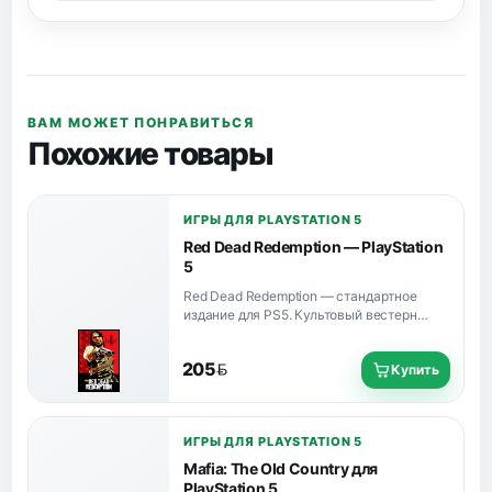
ВАМ МОЖЕТ ПОНРАВИТЬСЯ
Похожие товары
ИГРЫ ДЛЯ PLAYSTATION 5
Red Dead Redemption — PlayStation
5
Red Dead Redemption — стандартное
издание для PS5. Культовый вестерн
Rockstar о Джоне Марстоне, который
вынужден выследить бывших членов
205
Купить
своей банды.
BYN
ИГРЫ ДЛЯ PLAYSTATION 5
Mafia: The Old Country для
PlayStation 5