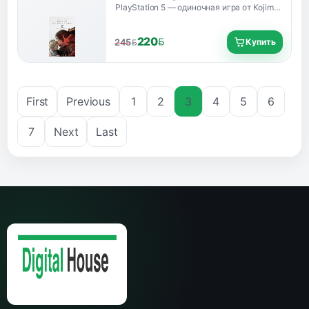
PlayStation 5 — одиночная игра от Kojima
Productions с русской озвучкой и русским
языком интерфейса.
220
Купить
245
BYN
BYN
First
Previous
1
2
3
4
5
6
7
Next
Last