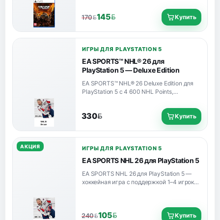
дополнительным актом кампании,
картами и режимами мультиплеера.
145
Купить
170
BYN
BYN
ИГРЫ ДЛЯ PLAYSTATION 5
EA SPORTS™ NHL® 26 для
PlayStation 5 — Deluxe Edition
EA SPORTS™ NHL® 26 Deluxe Edition для
PlayStation 5 с 4 600 NHL Points,
наборами HUT и бонусами WOC. Русский
язык для версии PS5 не указан.
330
Купить
BYN
АКЦИЯ
ИГРЫ ДЛЯ PLAYSTATION 5
EA SPORTS NHL 26 для PlayStation 5
EA SPORTS NHL 26 для PlayStation 5 —
хоккейная игра с поддержкой 1–4 игроков
локально и до 12 игроков по сети при
наличии PS Plus.
105
Купить
240
BYN
BYN