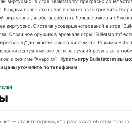
ай виртуозно" в игре "Bulletstorm" прекрасно сочетаю
. Каждый враг - это новая возможность проявить творч
ай виртуозно", чтобы заработать больше очков и обмен
ее виртуозно. Система усовершенствований в игре "Bul
ва. Страшное оружие: в арсенале игры "Bulletstorm" е
Миротворец" до экзотического кистемета. Режимы Echo (
нования с друзьями вне сети за лучший результат в лю
иков в режиме "Анархия".
Купить игру Bulletstorm вы мо
 и цены уточняйте по
телефонам
ТЕЛЕЙ
ы
 нет — станьте первым, кто расскажет об этом товаре.