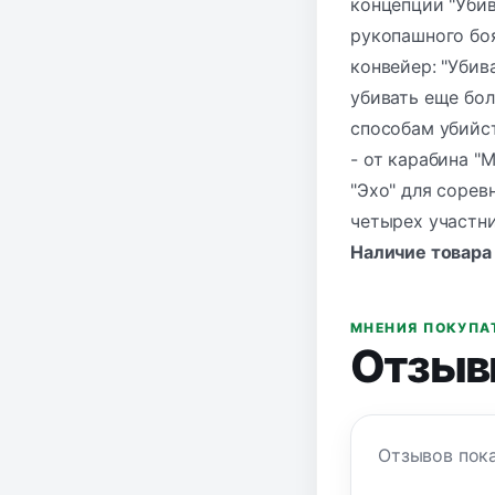
концепции "Убив
рукопашного боя
конвейер: "Убив
убивать еще бол
способам убийст
- от карабина "
"Эхо" для сорев
четырех участн
Наличие товара
МНЕНИЯ ПОКУПА
Отзыв
Отзывов пока