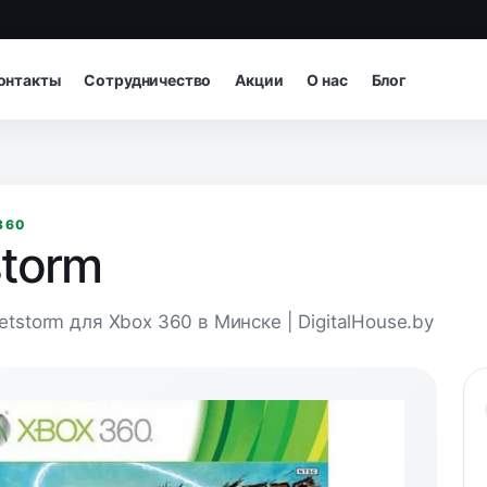
онтакты
Сотрудничество
Акции
О нас
Блог
360
storm
letstorm для Xbox 360 в Минске | DigitalHouse.by