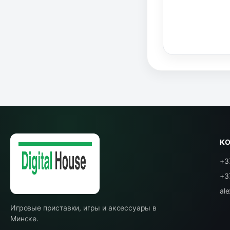
К
+3
+3
al
Игровые приставки, игры и аксессуары в
Минске.