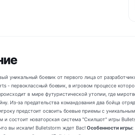
ние
вый уникальный боевик от первого лица от разработчиков 
c Arts - первоклассный боевик, в игровом процессе котор
происходит в мире футуристической утопии, где миротв
ну. Из-за предательства командования два бойца отряд
игроку предстоит освоить боевые приемы с уникальным
ом и состоит новаторская система "Скилшот" игры Bullet
, что вы искали! Bulletstorm ждет Вас!
Особенности игры: