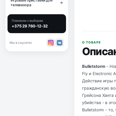
Игровые приставки для
→
телевизора
Поможем с выбором
+375 29 760-12-32
О ТОВАРЕ
Мы в соцсетях
Описа
Bulletstorm
- Но
Fly и Electroni
Действие игры 
гражданскую вой
Грейсона Ханта 
убийства - в эт
Bulletstorm - то