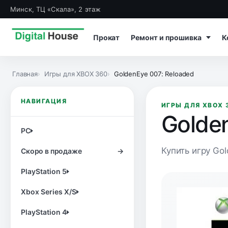
Минск, ТЦ «Скала», 2 этаж
Прокат
Ремонт и прошивка
К
Главная
Игры для XBOX 360
GoldenEye 007: Reloaded
НАВИГАЦИЯ
ИГРЫ ДЛЯ XBOX 
Golde
PC
Купить игру Gol
Скоро в продаже
→
PlayStation 5
Xbox Series X/S
PlayStation 4