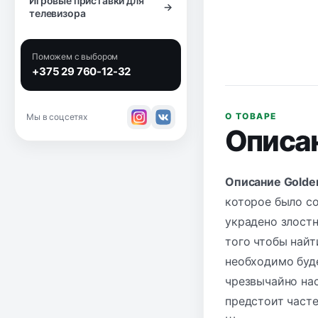
Игровые приставки для
→
телевизора
Поможем с выбором
+375 29 760-12-32
О ТОВАРЕ
Мы в соцсетях
Описа
Описание Golden
которое было со
украдено злост
того чтобы най
необходимо буде
чрезвычайно нас
предстоит часте