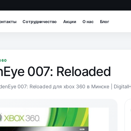
онтакты
Сотрудничество
Акции
О нас
Блог
360
nEye 007: Reloaded
denEye 007: Reloaded для xbox 360 в Минске | Digital