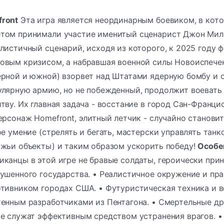
ront
Эта игра является неординарным боевиком, в кото
том принимали участие именитый сценарист Джон Мили
листичный сценарий, исходя из которого, к 2025 году
овым кризисом, а набравшая военной силы Новоиспечен
ерной и южной) взорвет над Штатами ядерную бомбу и 
улярную армию, но не побежденный, продолжит воевать
тву. Их главная задача - восстание в город Сан-Франци
ерсонаж Homefront, элитный летчик - случайно станови
ое умение (стрелять и бегать, мастерски управлять тан
ажьи объекты) и таким образом ускорить победу!
Особе
канцы в этой игре не бравые солдаты, героически при
ушенного государства. • Реалистичное окружение и пр
отивником городах США. • Футуристическая техника и 
тенным разработчиками из Пентагона. • Смертельные д
е служат эффективным средством устранения врагов. •