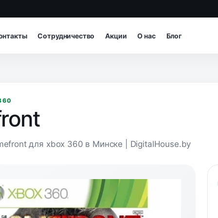
онтакты
Сотрудничество
Акции
О нас
Блог
360
ront
efront для xbox 360 в Минске | DigitalHouse.by