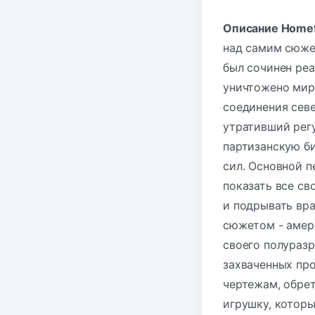
Описание Homef
над самим сюже
был сочинен реа
уничтожено мир
соединения сев
утративший рег
партизанскую би
сил. Основной п
показать все св
и подрывать вр
сюжетом - амери
своего полуразр
захваченных пр
чертежам, обре
игрушку, которы