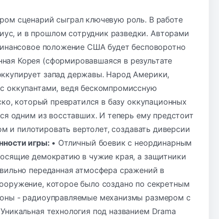
ром сценарий сыграл ключевую роль. В работе
ус, и в прошлом сотрудник разведки. Авторами
 финансовое положение США будет бесповоротно
ная Корея (сформировавшаяся в результате
оккупирует запад державы. Народ Америки,
 с оккупантами, ведя бескомпромиссную
ско, который превратился в базу оккупационных
тся одним из восставших. И теперь ему предстоит
ком и пилотировать вертолет, создавать диверсии
нности игры:
• Отличный боевик с неординарным
носящие демократию в чужие края, а защитники
авильно переданная атмосфера сражений в
вооружение, которое было создано по секретным
роны - радиоуправляемые механизмы размером с
 Уникальная технология под названием Drama