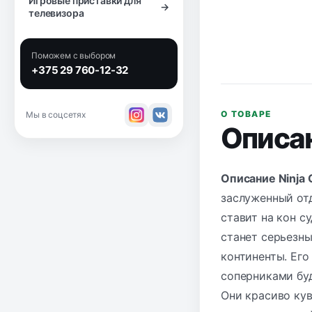
Игровые приставки для
→
телевизора
Поможем с выбором
+375 29 760-12-32
О ТОВАРЕ
Мы в соцсетях
Описа
Описание Ninja G
заслуженный отд
ставит на кон 
станет серьезны
континенты. Его
соперниками буд
Они красиво кув