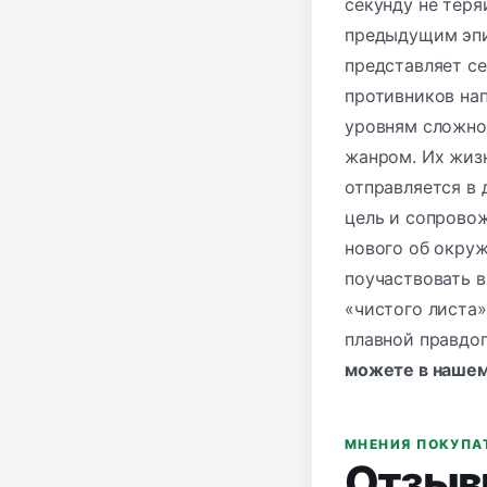
секунду не теря
предыдущим эпи
представляет се
противников на
уровням сложнос
жанром. Их жизн
отправляется в 
цель и сопрово
нового об окру
поучаствовать в
«чистого листа
плавной правдо
можете в нашем 
МНЕНИЯ ПОКУПА
Отзыв