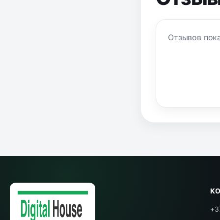
Отзывов пока
К
+3