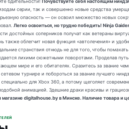
йте бдительности!
Почувствуйте себя настоящим ниндз
зодам серии, так и совершенно новые средства умерщвл
рьезную опасность — он освоил множество новых сокру
повал.
Легко освоиться, но трудно победить! Ninja Gaide
ти достойных соперников получат как ветераны виртуал
ь также облегчит новая функция «автолечения» и удоб
дальние странствия отнюдь не для того, чтобы помахат
ждается лихими сюжетными поворотами. Проделав путь 
жающем мире и его обитателях. Сразитесь за звание ч
 сетевом турнире и побороться за звание лучшего нинд
» специально для Xbox 360, а потому щеголяет совреме
подобной анимацией. Здешние драки красивы и грациозн
магазине digitalhouse.by в Минске. Наличие товара и 
ТЕЛЕЙ
ы