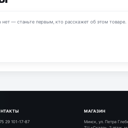
 нет — станьте первым, кто расскажет об этом товаре.
ОНТАКТЫ
МАГАЗИН
75 29 101-17-87
Минск, ул. Петра Глебк
ТЦ «Скала», 2 этаж, м