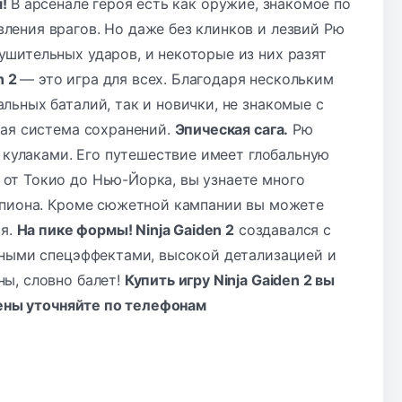
я!
В арсенале героя есть как оружие, знакомое по
ения врагов. Но даже без клинков и лезвий Рю
шительных ударов, и некоторые из них разят
n 2
— это игра для всех. Благодаря нескольким
ьных баталий, так и новички, не знакомые с
ная система сохранений.
Эпическая сага.
Рю
ь кулаками. Его путешествие имеет глобальную
от Токио до Нью-Йорка, вы узнаете много
емпиона. Кроме сюжетной кампании вы можете
зя.
На пике формы! Ninja Gaiden 2
создавался с
нными спецэффектами, высокой детализацией и
ы, словно балет!
Купить игру Ninja Gaiden 2 вы
цены уточняйте по
телефонам