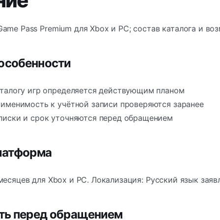
ние
ame Pass Premium для Xbox и PC; состав каталога и во
особенности
аталогу игр определяется действующим планом
рименимость к учётной записи проверяются заранее
писки и срок уточняются перед обращением
платформа
месяцев для Xbox и PC. Локализация: Русский язык заяв
ить перед обращением