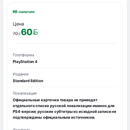
В наличии
Цена
60
70
BYN
BYN
Платформа
PlayStation 4
Издание
Standard Edition
Локализация
Официальные карточки товара не приводят
отдельного списка русской локализации именно для
PS4-версии; русские субтитры из исходной записи не
подтверждены официальным источником.
Издатель