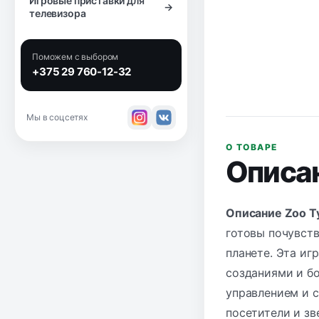
Игровые приставки для
→
телевизора
Поможем с выбором
+375 29 760-12-32
Мы в соцсетях
О ТОВАРЕ
Описа
Описание Zoo T
готовы почувств
планете. Эта иг
созданиями и бо
управлением и с
посетители и зв