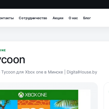
онтакты
Сотрудничество
Акции
О нас
Блог
ONE
ycoon
 Tycoon для Xbox one в Минске | DigitalHouse.by